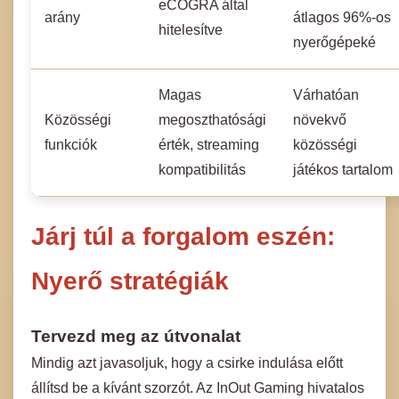
eCOGRA által
arány
átlagos 96%-os
hitelesítve
nyerőgépeké
Magas
Várhatóan
Közösségi
megoszthatósági
növekvő
funkciók
érték, streaming
közösségi
kompatibilitás
játékos tartalom
Járj túl a forgalom eszén:
Nyerő stratégiák
Tervezd meg az útvonalat
Mindig azt javasoljuk, hogy a csirke indulása előtt
állítsd be a kívánt szorzót. Az InOut Gaming hivatalos