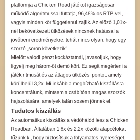
platformja a Chicken Road játékot igazságosan
működő algoritmussal futtatja, 96,48%-os RTP-vel,
vagyis minden kör függetlenül zajlik. Az előző 1,01x-
nél bekövetkezett ütközések nincsnek hatással a
jövőbeni eredményekre, tehát nincs olyan, hogy egy
szorzó „soron következik”.
Mielőtt valódi pénzt kockáztatnál, javasoljuk, hogy
figyelj meg három-öt demó kört. Ez segít megérteni a
játék ritmusát és az átlagos ütközési pontot, amely
körülbelül 3,2x. Mi inkább a megbízható kiszállásra
koncentrálunk, mintsem a csábítóan magas szorzók
hajszolására, amelyek talán sosem jönnek el.
Tudatos kiszállás
Az automatikus kiszállás a védőhálód lesz a Chicken
Roadban. Általában 1,8x és 2,2x közötti alapcélokat
tűzünk ki, hogy biztosítsuk a folyamatos nyereséget,