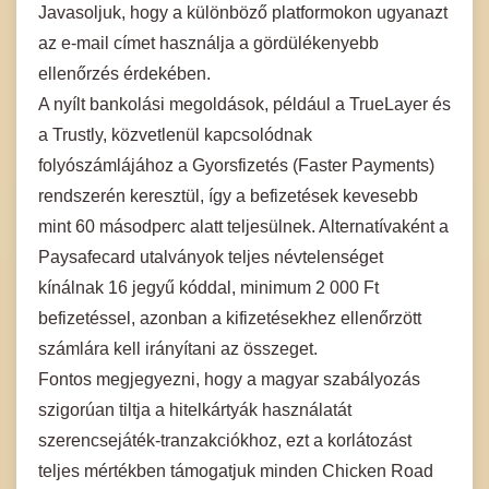
Javasoljuk, hogy a különböző platformokon ugyanazt
az e-mail címet használja a gördülékenyebb
ellenőrzés érdekében.
A nyílt bankolási megoldások, például a TrueLayer és
a Trustly, közvetlenül kapcsolódnak
folyószámlájához a Gyorsfizetés (Faster Payments)
rendszerén keresztül, így a befizetések kevesebb
mint 60 másodperc alatt teljesülnek. Alternatívaként a
Paysafecard utalványok teljes névtelenséget
kínálnak 16 jegyű kóddal, minimum 2 000 Ft
befizetéssel, azonban a kifizetésekhez ellenőrzött
számlára kell irányítani az összeget.
Fontos megjegyezni, hogy a magyar szabályozás
szigorúan tiltja a hitelkártyák használatát
szerencsejáték-tranzakciókhoz, ezt a korlátozást
teljes mértékben támogatjuk minden Chicken Road