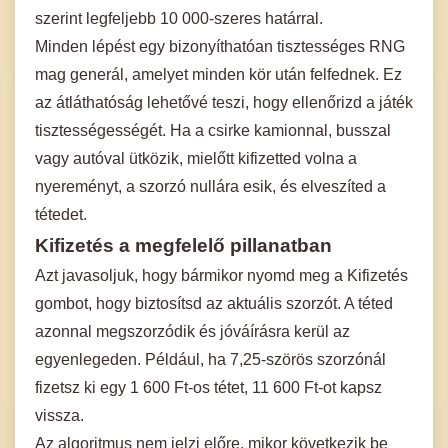
szerint legfeljebb 10 000-szeres határral.
Minden lépést egy bizonyíthatóan tisztességes RNG
mag generál, amelyet minden kör után felfednek. Ez
az átláthatóság lehetővé teszi, hogy ellenőrizd a játék
tisztességességét. Ha a csirke kamionnal, busszal
vagy autóval ütközik, mielőtt kifizetted volna a
nyereményt, a szorzó nullára esik, és elveszíted a
tétedet.
Kifizetés a megfelelő pillanatban
Azt javasoljuk, hogy bármikor nyomd meg a Kifizetés
gombot, hogy biztosítsd az aktuális szorzót. A téted
azonnal megszorzódik és jóváírásra kerül az
egyenlegeden. Például, ha 7,25-szörös szorzónál
fizetsz ki egy 1 600 Ft-os tétet, 11 600 Ft-ot kapsz
vissza.
Az algoritmus nem jelzi előre, mikor következik be