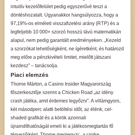
intuitív kezelőfelület pedig egyszerűvé teszi a
döntéshozatalt. Ugyanakkor hangsúlyozza, hogy a
97,19%-os elméleti visszafizetési arány (RTP) és a
legfeljebb 10 000× szorzó hosszú távú matematikán
alapul, nem pedig garantált eredményeken. „Kezeld
a szorzókat lehetőségként, ne ígéretként, és határozd
meg előre a pénzkivételi limitet, mielőtt játszani
kezdesz” – tanácsolja.
Piaci elemzés
Thorne Márton, a Casino Insider Magyarország
főszerkesztője szerint a Chicken Road „az idény
crash játéka, amit érdemes legyőzni”. A villámgyors,
két másodperc alatti betöltési időt, az élénk, cel-
shaded grafikát és a körök azonnali
újraindíthatóságát emeli ki a játékosmegtartás fő
tényezőiként. Thorne megjegyzi: „a csirke