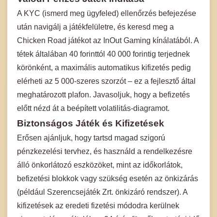
A KYC (ismerd meg ügyfeled) ellenőrzés befejezése
után navigálj a játékfelületre, és keresd meg a
Chicken Road játékot az InOut Gaming kínálatából. A
tétek általában 40 forinttól 40 000 forintig terjednek
körönként, a maximális automatikus kifizetés pedig
elérheti az 5 000-szeres szorzót – ez a fejlesztő által
meghatározott plafon. Javasoljuk, hogy a befizetés
előtt nézd át a beépített volatilitás-diagramot.
Biztonságos Játék és Kifizetések
Erősen ajánljuk, hogy tartsd magad szigorú
pénzkezelési tervhez, és használd a rendelkezésre
álló önkorlátozó eszközöket, mint az időkorlátok,
befizetési blokkok vagy szükség esetén az önkizárás
(például Szerencsejáték Zrt. önkizáró rendszer). A
kifizetések az eredeti fizetési módodra kerülnek