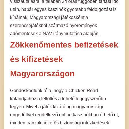
visszautalásra, általában 24 órás függőben tartási idő
után, habár egyes kaszinók gyorsabb feldolgozást is
kínálnak. Magyarországi játékosként a
szerencsejátékból származó nyeremények
adómentesek a NAV iránymutatása alapján.
Zökkenőmentes befizetések
és kifizetések
Magyarországon
Gondoskodtunk róla, hogy a Chicken Road
kalandjaihoz a feltöltés a lehető legegyszerűbb
legyen. Mivel a játék kizárólag magyarországi
engedéllyel rendelkező online kaszinókban érhető el,
minden tranzakciót erős biztonsági intézkedések