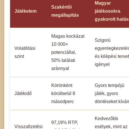
Magyar
Szakértői
Játékelem
játékosokra
megállapítás
gyakorolt hatás
Magas kockázat
Szigorú
10 000×
Volatilitási
egyenlegkezelés
potenciállal,
szint
és kilépési tervet
50% találati
igényel
aránnyal
Körönként
Gyors tempójú
Játékidő
körülbelül 8
játék, gyors
másodperc
döntéseket kívá
Kedvezőbb
97,19% RTP,
Visszafizetési
esélyek, mint az