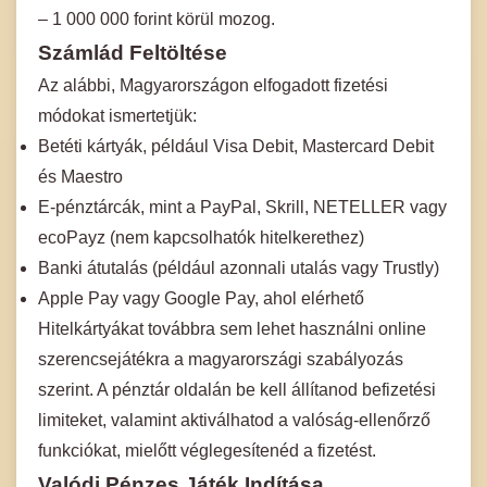
– 1 000 000 forint körül mozog.
Számlád Feltöltése
Az alábbi, Magyarországon elfogadott fizetési
módokat ismertetjük:
Betéti kártyák, például Visa Debit, Mastercard Debit
és Maestro
E-pénztárcák, mint a PayPal, Skrill, NETELLER vagy
ecoPayz (nem kapcsolhatók hitelkerethez)
Banki átutalás (például azonnali utalás vagy Trustly)
Apple Pay vagy Google Pay, ahol elérhető
Hitelkártyákat továbbra sem lehet használni online
szerencsejátékra a magyarországi szabályozás
szerint. A pénztár oldalán be kell állítanod befizetési
limiteket, valamint aktiválhatod a valóság-ellenőrző
funkciókat, mielőtt véglegesítenéd a fizetést.
Valódi Pénzes Játék Indítása