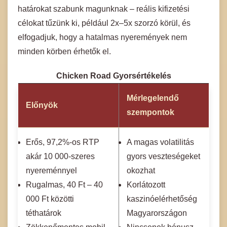
határokat szabunk magunknak – reális kifizetési
célokat tűzünk ki, például 2x–5x szorzó körül, és
elfogadjuk, hogy a hatalmas nyeremények nem
minden körben érhetők el.
Chicken Road Gyorsértékelés
Mérlegelendő
Előnyök
szempontok
Erős, 97,2%-os RTP
A magas volatilitás
akár 10 000-szeres
gyors veszteségeket
nyereménnyel
okozhat
Rugalmas, 40 Ft – 40
Korlátozott
000 Ft közötti
kaszinóelérhetőség
téthatárok
Magyarországon