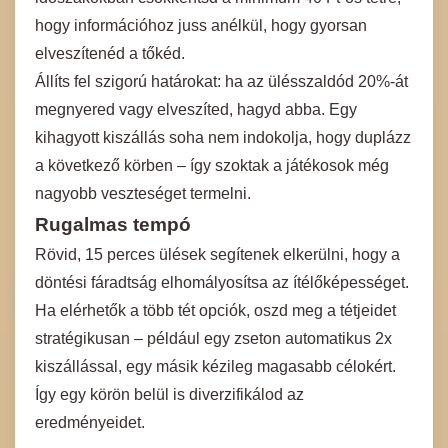
hogy információhoz juss anélkül, hogy gyorsan
elveszítenéd a tőkéd.
Állíts fel szigorú határokat: ha az ülésszaldód 20%-át
megnyered vagy elveszíted, hagyd abba. Egy
kihagyott kiszállás soha nem indokolja, hogy duplázz
a következő körben – így szoktak a játékosok még
nagyobb veszteséget termelni.
Rugalmas tempó
Rövid, 15 perces ülések segítenek elkerülni, hogy a
döntési fáradtság elhomályosítsa az ítélőképességet.
Ha elérhetők a több tét opciók, oszd meg a tétjeidet
stratégikusan – például egy zseton automatikus 2x
kiszállással, egy másik kézileg magasabb célokért.
Így egy körön belül is diverzifikálod az
eredményeidet.