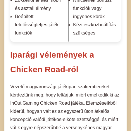
Zökkenőmentes mobil
Nincsenek bónusz
és asztali élmény
funkciók vagy
Beépített
ingyenes körök
felelősségteljes játék
Kézi eszközbeállítás
funkciók
szükséges
Iparági vélemények a
Chicken Road-ról
Vezető magyarországi játékipari szakembereket
kérdeztünk meg, hogy feltárjuk, miért emelkedik ki az
InOut Gaming Chicken Road játéka. Elemzéseikből
kiderül, hogyan vált ez az egyszerű úton átkelős
koncepció valódi játékos-elkötelezettséggé, és miért
válik egyre népszerűbbé a versenyképes magyar