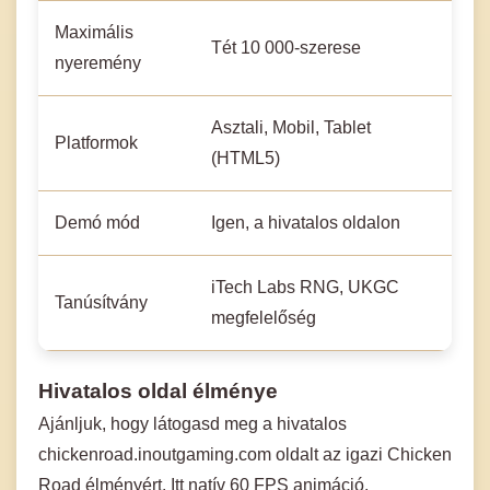
Maximális
Tét 10 000-szerese
nyeremény
Asztali, Mobil, Tablet
Platformok
(HTML5)
Demó mód
Igen, a hivatalos oldalon
iTech Labs RNG, UKGC
Tanúsítvány
megfelelőség
Hivatalos oldal élménye
Ajánljuk, hogy látogasd meg a hivatalos
chickenroad.inoutgaming.com oldalt az igazi Chicken
Road élményért. Itt natív 60 FPS animáció,