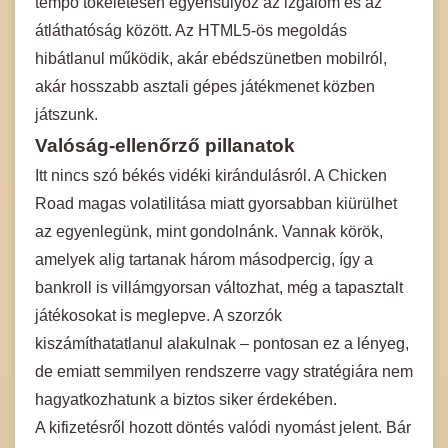
tempó tökéletesen egyensúlyoz az izgalom és az
átláthatóság között. Az HTML5-ös megoldás
hibátlanul működik, akár ebédszünetben mobilról,
akár hosszabb asztali gépes játékmenet közben
játszunk.
Valóság-ellenőrző pillanatok
Itt nincs szó békés vidéki kirándulásról. A Chicken
Road magas volatilitása miatt gyorsabban kiürülhet
az egyenlegünk, mint gondolnánk. Vannak körök,
amelyek alig tartanak három másodpercig, így a
bankroll is villámgyorsan változhat, még a tapasztalt
játékosokat is meglepve. A szorzók
kiszámíthatatlanul alakulnak – pontosan ez a lényeg,
de emiatt semmilyen rendszerre vagy stratégiára nem
hagyatkozhatunk a biztos siker érdekében.
A kifizetésről hozott döntés valódi nyomást jelent. Bár