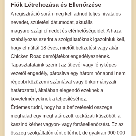
Fiók Létrehozása és Ellenőrzése
A regisztráció során meg kell adnod teljes hivatalos
nevedet, születési dátumodat, aktuális
magyarországi címedet és elérhetőségeidet. A hazai
szabályozás szerint a szolgáltatóknak igazolniuk kell,
hogy elmúltál 18 éves, mielőtt befizetést vagy akár
Chicken Road demójátékot engedélyeznének.
Tapasztalataink szerint az útlevél vagy fényképes
vezetői engedély, párosítva egy három hónapnál nem
régebbi közüzemi számlával vagy önkormányzati
határozattal, általában elegendő ezeknek a
követelményeknek a teljesítéséhez.
Érdemes tudni, hogy ha a befizetéseid összege
meghalad egy meghatározott kockázati küszöböt, a
kaszinó kérhet vagyon- vagy forrásellenőrzést. Ez az
összeg szolgáltatónként eltérhet, de gyakran 900 000