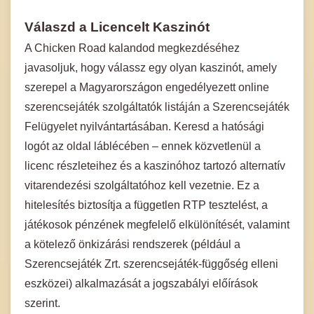
Válaszd a Licencelt Kaszinót
A Chicken Road kalandod megkezdéséhez
javasoljuk, hogy válassz egy olyan kaszinót, amely
szerepel a Magyarországon engedélyezett online
szerencsejáték szolgáltatók listáján a Szerencsejáték
Felügyelet nyilvántartásában. Keresd a hatósági
logót az oldal láblécében – ennek közvetlenül a
licenc részleteihez és a kaszinóhoz tartozó alternatív
vitarendezési szolgáltatóhoz kell vezetnie. Ez a
hitelesítés biztosítja a független RTP tesztelést, a
játékosok pénzének megfelelő elkülönítését, valamint
a kötelező önkizárási rendszerek (például a
Szerencsejáték Zrt. szerencsejáték-függőség elleni
eszközei) alkalmazását a jogszabályi előírások
szerint.