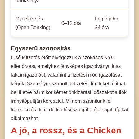
bankkártya
Gyorsfizetés
Legfeljebb
0–12 óra
(Open Banking)
24 óra
Egyszerű azonosítás
Első kifizetés előtt elvégezzük a szokásos KYC
ellenőrzést, amelyhez fényképes igazolványt, friss
lakcímigazolást, valamint a fizetési mód igazolását
kérjük. Személyre szabott befizetési limiteket állíthat
be, illetve bármikor kérhet önkizárási időszakot a fiók
irányítópultján keresztül. Mi nem számítunk fel
tranzakciós díjat, de fizetési szolgáltatója saját díjakat
alkalmazhat.
A jó, a rossz, és a Chicken