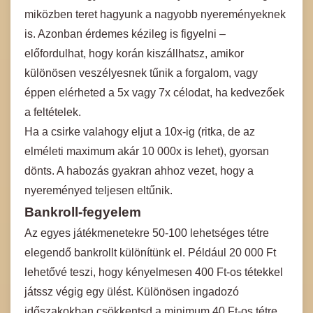
miközben teret hagyunk a nagyobb nyereményeknek
is. Azonban érdemes kézileg is figyelni –
előfordulhat, hogy korán kiszállhatsz, amikor
különösen veszélyesnek tűnik a forgalom, vagy
éppen elérheted a 5x vagy 7x célodat, ha kedvezőek
a feltételek.
Ha a csirke valahogy eljut a 10x-ig (ritka, de az
elméleti maximum akár 10 000x is lehet), gyorsan
dönts. A habozás gyakran ahhoz vezet, hogy a
nyereményed teljesen eltűnik.
Bankroll-fegyelem
Az egyes játékmenetekre 50-100 lehetséges tétre
elegendő bankrollt különítünk el. Például 20 000 Ft
lehetővé teszi, hogy kényelmesen 400 Ft-os tétekkel
játssz végig egy ülést. Különösen ingadozó
időszakokban csökkentsd a minimum 40 Ft-os tétre,