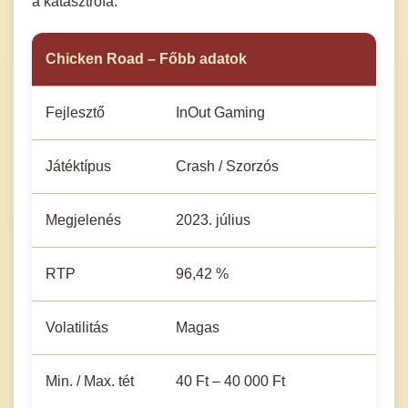
a katasztrófa.
Chicken Road – Főbb adatok
Fejlesztő
InOut Gaming
Játéktípus
Crash / Szorzós
Megjelenés
2023. július
RTP
96,42 %
Volatilitás
Magas
Min. / Max. tét
40 Ft – 40 000 Ft