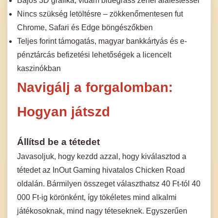
Bájos 3D grafika, vidám bluegrass zenei aláfestéssel
Nincs szükség letöltésre – zökkenőmentesen fut
Chrome, Safari és Edge böngészőkben
Teljes forint támogatás, magyar bankkártyás és e-
pénztárcás befizetési lehetőségek a licencelt
kaszinókban
Navigálj a forgalomban:
Hogyan játszd
Állítsd be a tétedet
Javasoljuk, hogy kezdd azzal, hogy kiválasztod a
tétedet az InOut Gaming hivatalos Chicken Road
oldalán. Bármilyen összeget választhatsz 40 Ft-tól 40
000 Ft-ig körönként, így tökéletes mind alkalmi
játékosoknak, mind nagy téteseknek. Egyszerűen