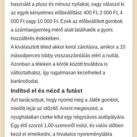
használd a plusz és mínusz nyilakat, vagy válaszd ki
az egyik kényelmes előbeállítást: 400 Ft, 2 000 Ft, 4
000 Ft vagy 10 000 Ft. Ezek az előbeállított gombok
a számlaegyenleg-mérő alatt találhatók a gyors
hozzáférés érdekében.
A kiválasztott téted akkor kerül zárolásra, amikor a 10
másodperces lobby visszaszámlálás eléri a nullát.
Azonban a téteken a körök között továbbra is
változtathatsz, így rugalmasan kezelheted a
bankrollodat.
Indítsd el és nézd a futást
Azt tanácsoljuk, hogy nyomd meg a Játék gombot,
mielőtt lejár az időzítő. Amint megteszed, a
nyughatatlan csirke kifut egy négysávos autópályára.
Egy élő szorzó 1,00-szeresről indul, és valós időben
kezd el emelkedni, a hivatalos nyereménytábla