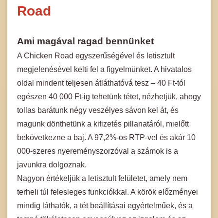
Road
Ami magával ragad bennünket
A Chicken Road egyszerűségével és letisztult
megjelenésével kelti fel a figyelmünket. A hivatalos
oldal mindent teljesen átláthatóvá tesz – 40 Ft-tól
egészen 40 000 Ft-ig tehetünk tétet, nézhetjük, ahogy
tollas barátunk négy veszélyes sávon kel át, és
magunk dönthetünk a kifizetés pillanatáról, mielőtt
bekövetkezne a baj. A 97,2%-os RTP-vel és akár 10
000-szeres nyereményszorzóval a számok is a
javunkra dolgoznak.
Nagyon értékeljük a letisztult felületet, amely nem
terheli túl felesleges funkciókkal. A körök előzményei
mindig láthatók, a tét beállításai egyértelműek, és a