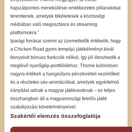
hajszálpontos menekülései emlékezetes pillanatokat
teremtenek, amelyek tökéletesek a közösségi
médiában való megosztásra és streaming
platformokra.”
Iparági forrásai szerint az üzemeltetők értékelik, hogy
a Chicken Road gyors tempójú játékélményt kínál
bonyolult bónusz funkciók nélkül, így jól illeszkedik a
meglévő nyerőgép-portfóliókhoz. Thorne különösen
nagyra értékeli a hangsúlyos pénzkivételi vezérlőket
és a részletes sáv-animációkat, amelyek egyértelmű
irányítást adnak a magyar játékosoknak – ez teljes
összhangban áll a magyarországi felelős játék
szabályozási követelményeivel.
Szakértői elemzés összefoglalója