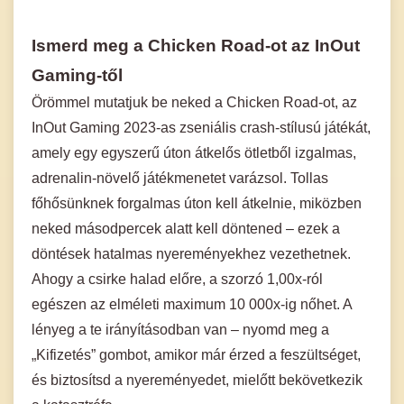
Ismerd meg a Chicken Road-ot az InOut
Gaming-től
Örömmel mutatjuk be neked a Chicken Road-ot, az
InOut Gaming 2023-as zseniális crash-stílusú játékát,
amely egy egyszerű úton átkelős ötletből izgalmas,
adrenalin-növelő játékmenetet varázsol. Tollas
főhősünknek forgalmas úton kell átkelnie, miközben
neked másodpercek alatt kell döntened – ezek a
döntések hatalmas nyereményekhez vezethetnek.
Ahogy a csirke halad előre, a szorzó 1,00x-ról
egészen az elméleti maximum 10 000x-ig nőhet. A
lényeg a te irányításodban van – nyomd meg a
„Kifizetés” gombot, amikor már érzed a feszültséget,
és biztosítsd a nyereményedet, mielőtt bekövetkezik