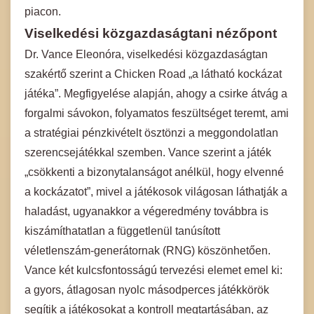
piacon.
Viselkedési közgazdaságtani nézőpont
Dr. Vance Eleonóra, viselkedési közgazdaságtan
szakértő szerint a Chicken Road „a látható kockázat
játéka”. Megfigyelése alapján, ahogy a csirke átvág a
forgalmi sávokon, folyamatos feszültséget teremt, ami
a stratégiai pénzkivételt ösztönzi a meggondolatlan
szerencsejátékkal szemben. Vance szerint a játék
„csökkenti a bizonytalanságot anélkül, hogy elvenné
a kockázatot”, mivel a játékosok világosan láthatják a
haladást, ugyanakkor a végeredmény továbbra is
kiszámíthatatlan a függetlenül tanúsított
véletlenszám-generátornak (RNG) köszönhetően.
Vance két kulcsfontosságú tervezési elemet emel ki:
a gyors, átlagosan nyolc másodperces játékkörök
segítik a játékosokat a kontroll megtartásában, az