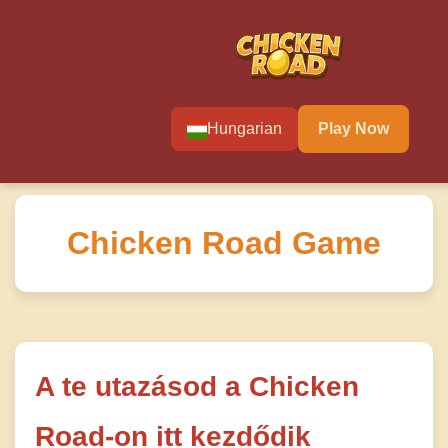
Hungarian
Play Now
Chicken Road Game
A te utazásod a Chicken
Road-on itt kezdődik